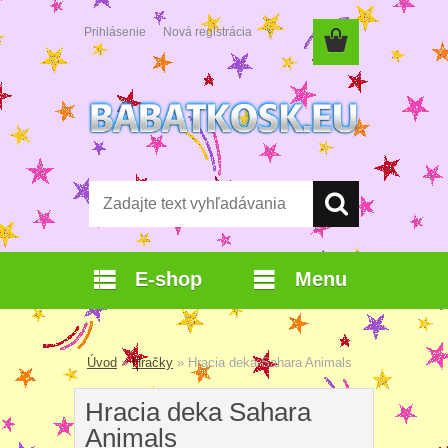
Prihlásenie
Nová registrácia
E-shop
Menu
Úvod
»
Hračky
»
Hracia deka Sahara Animals
Hracia deka Sahara
Animals