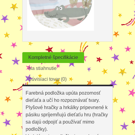
Kompletné špecifikácie
Na stiahnutie
Súvisiaci tovar (0)
Farebná podložka upúta pozornosť
dieťaťa a učí ho rozpoznávať tvary.
Plyšové hračky a hrkálky pripevnené k
pásiku spríjemňujú dieťaťu hru (hračky
sa dajú odpojiť a používať mimo
podložky).