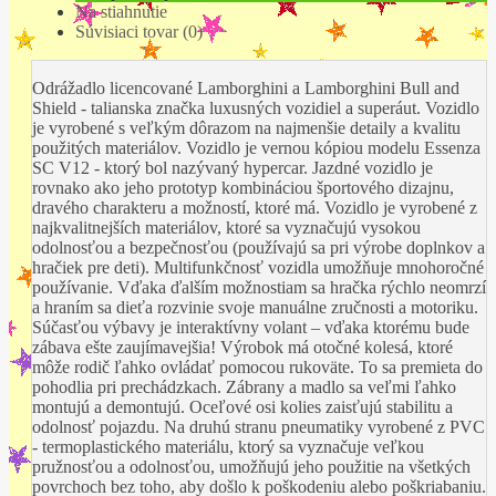
Na stiahnutie
Súvisiaci tovar (0)
Odrážadlo licencované Lamborghini a Lamborghini Bull and
Shield - talianska značka luxusných vozidiel a superáut. Vozidlo
je vyrobené s veľkým dôrazom na najmenšie detaily a kvalitu
použitých materiálov. Vozidlo je vernou kópiou modelu Essenza
SC V12 - ktorý bol nazývaný hypercar. Jazdné vozidlo je
rovnako ako jeho prototyp kombináciou športového dizajnu,
dravého charakteru a možností, ktoré má. Vozidlo je vyrobené z
najkvalitnejších materiálov, ktoré sa vyznačujú vysokou
odolnosťou a bezpečnosťou (používajú sa pri výrobe doplnkov a
hračiek pre deti). Multifunkčnosť vozidla umožňuje mnohoročné
používanie. Vďaka ďalším možnostiam sa hračka rýchlo neomrzí
a hraním sa dieťa rozvinie svoje manuálne zručnosti a motoriku.
Súčasťou výbavy je interaktívny volant – vďaka ktorému bude
zábava ešte zaujímavejšia! Výrobok má otočné kolesá, ktoré
môže rodič ľahko ovládať pomocou rukoväte. To sa premieta do
pohodlia pri prechádzkach. Zábrany a madlo sa veľmi ľahko
montujú a demontujú. Oceľové osi kolies zaisťujú stabilitu a
odolnosť pojazdu. Na druhú stranu pneumatiky vyrobené z PVC
- termoplastického materiálu, ktorý sa vyznačuje veľkou
pružnosťou a odolnosťou, umožňujú jeho použitie na všetkých
povrchoch bez toho, aby došlo k poškodeniu alebo poškriabaniu.