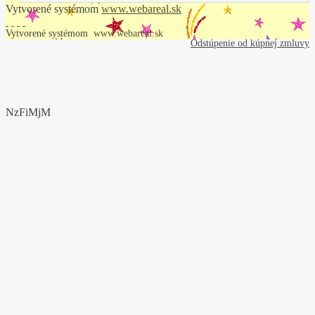
Vytvorené systémom
www.webareal.sk
Vytvorené systémom
www.webareal.sk
Odstúpenie od kúpnej zmluvy
NzFiMjM