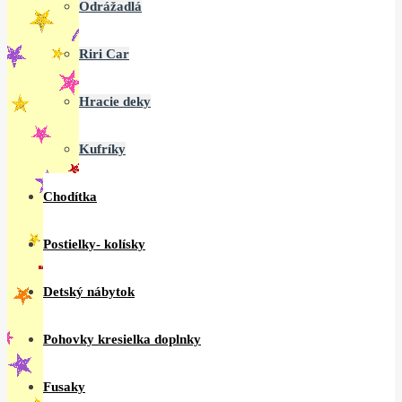
Odrážadlá
Riri Car
Hracie deky
Kufríky
Chodítka
Postielky- kolísky
Detský nábytok
Pohovky kresielka doplnky
Fusaky