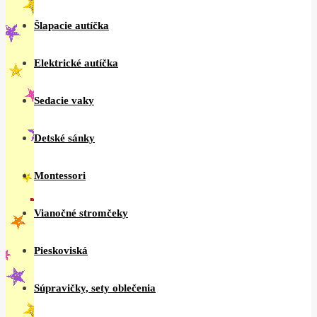
Šlapacie autíčka
Elektrické autíčka
Sedacie vaky
Detské sánky
Montessori
Vianočné stromčeky
Pieskoviská
Súpravičky, sety oblečenia