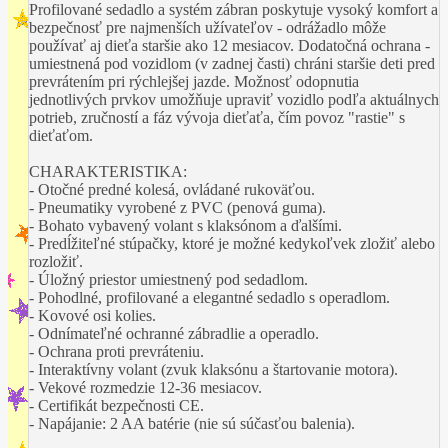
Profilované sedadlo a systém zábran poskytuje vysoký komfort a
bezpečnosť pre najmenších užívateľov - odrážadlo môže
používať aj dieťa staršie ako 12 mesiacov. Dodatočná ochrana -
umiestnená pod vozidlom (v zadnej časti) chráni staršie deti pred
prevrátením pri rýchlejšej jazde. Možnosť odopnutia
jednotlivých prvkov umožňuje upraviť vozidlo podľa aktuálnych
potrieb, zručností a fáz vývoja dieťaťa, čím povoz "rastie" s
dieťaťom.
CHARAKTERISTIKA:
- Otočné predné kolesá, ovládané rukoväťou.
- Pneumatiky vyrobené z PVC (penová guma).
- Bohato vybavený volant s klaksónom a ďalšími.
- Predĺžiteľné stúpačky, ktoré je možné kedykoľvek zložiť alebo
rozložiť.
- Úložný priestor umiestnený pod sedadlom.
- Pohodlné, profilované a elegantné sedadlo s operadlom.
- Kovové osi kolies.
- Odnímateľné ochranné zábradlie a operadlo.
- Ochrana proti prevráteniu.
- Interaktívny volant (zvuk klaksónu a štartovanie motora).
- Vekové rozmedzie 12-36 mesiacov.
- Certifikát bezpečnosti CE.
- Napájanie: 2 AA batérie (nie sú súčasťou balenia).