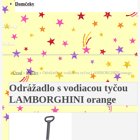
Domčeky
E-shop
Menu
Úvod
»
Hračky
»
Odrážadlo s vodiacou tyčou LAMBORGHINI orange
Odrážadlo s vodiacou tyčou
LAMBORGHINI orange