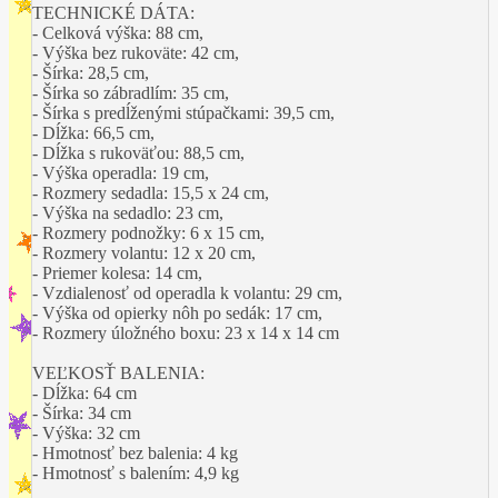
TECHNICKÉ DÁTA:
- Celková výška: 88 cm,
- Výška bez rukoväte: 42 cm,
- Šírka: 28,5 cm,
- Šírka so zábradlím: 35 cm,
- Šírka s predĺženými stúpačkami: 39,5 cm,
- Dĺžka: 66,5 cm,
- Dĺžka s rukoväťou: 88,5 cm,
- Výška operadla: 19 cm,
- Rozmery sedadla: 15,5 x 24 cm,
- Výška na sedadlo: 23 cm,
- Rozmery podnožky: 6 x 15 cm,
- Rozmery volantu: 12 x 20 cm,
- Priemer kolesa: 14 cm,
- Vzdialenosť od operadla k volantu: 29 cm,
- Výška od opierky nôh po sedák: 17 cm,
- Rozmery úložného boxu: 23 x 14 x 14 cm
VEĽKOSŤ BALENIA:
- Dĺžka: 64 cm
- Šírka: 34 cm
- Výška: 32 cm
- Hmotnosť bez balenia: 4 kg
- Hmotnosť s balením: 4,9 kg