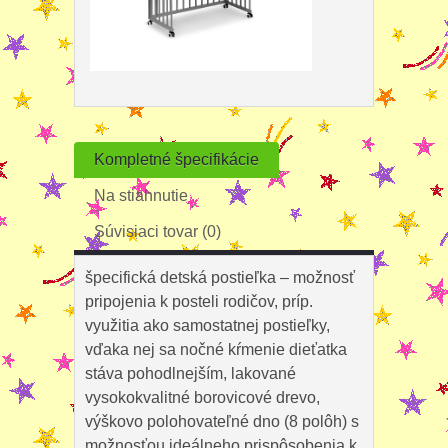
Kompletné špecifikácie
Na stiahnutie
Súvisiaci tovar (0)
špecifická detská postieľka – možnosť
pripojenia k posteli rodičov, príp.
využitia ako samostatnej postieľky,
vďaka nej sa nočné kŕmenie dieťatka
stáva pohodlnejším, lakované
vysokokvalitné borovicové drevo,
výškovo polohovateľné dno (8 polôh) s
možnosťou ideálneho prispôsobenia k