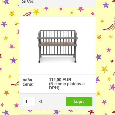
siva
naša
112,00 EUR
(Nie sme platcovia
cena:
DPH)
ks