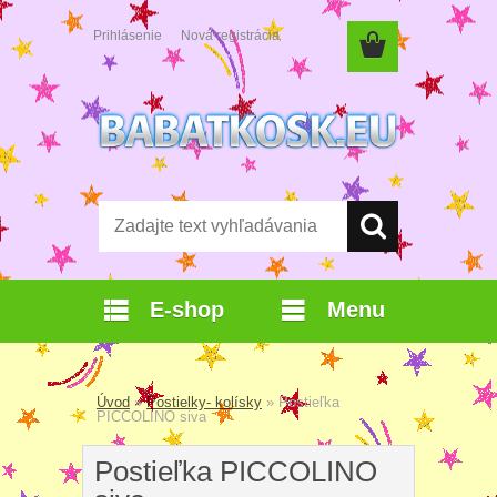
Prihlásenie
Nová registrácia
E-shop
Menu
Úvod
»
Postielky- kolísky
»
Postieľka
PICCOLINO siva
Postieľka PICCOLINO