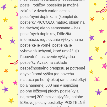
posteli rodičov, postieľku je možné
zakúpiť v dvoch variantoch: s
posteľnými doplnkami (komplet do
postieľky PICCOLO, matrac, stojan na
baldachýn) alebo samostatne – bez
posteľných doplnkov, Dôležitá
informácia: regulovanie výšky dna na
postieľke je voľné, postieľka je
vybavená úchytmi, ktoré umožňujú
ľubovoľné nastavenie výšky dna
postieľky. Avšak na základe
bezpečnostného predpisu, je potrebné
aby vnútorná výška (od povrchu
matraca po horný okraj rámu postieľky)
bola najmenej 500 mm v najnižšej
polohe lôžkovej plochy postieľky a
najmenej 200 mm v najvyššej polohe
lôžkovej plochy postieľky. POSTEĽNÉ